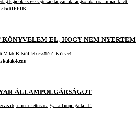
ilág legjobb szövetségi kapitányainak rangsorában is harmadik lett.
elotti
IFFHS
 KÖNYVELEM EL, HOGY NEM NYERTEM
 Milák Kristóf felkészülését is ő segíti.
ás
kajak-kenu
GYAR ÁLLAMPOLGÁRSÁGOT
tervezek, immár kettős magyar állampolgárként.”