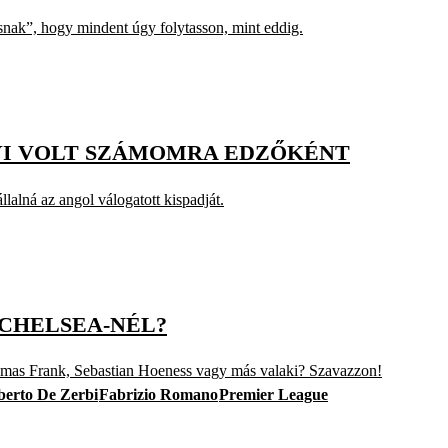
snak”, hogy mindent úgy folytasson, mint eddig.
YI VOLT SZÁMOMRA EDZŐKÉNT
llalná az angol válogatott kispadját.
 CHELSEA-NÉL?
as Frank, Sebastian Hoeness vagy más valaki? Szavazzon!
erto De Zerbi
Fabrizio Romano
Premier League