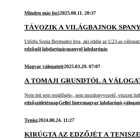
Minden más foci
2025.08.11. 20:37
TÁVOZIK A VILÁGBAJNOK SPAN
Utódja Sonia Bermudez lesz, aki eddig az U23-as válogatot
edző
női labdarúgás
spanyol labdarúgás
Magyar válogatott
2025.03.29. 07:07
A TOMAJI GRUNDTÓL A VÁLOGAT
Nem lett sem repülőgép-, sem mozdonyvezető, viszont futb
edző
születésnap
Gellei Imre
magyar labdarúgó-válogato
Tenisz
2024.08.24. 11:27
KIRÚGTA AZ EDZŐJÉT A TENISZ