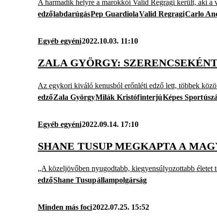
A harmadik helyre a marokkói Valid Regragi került, aki a v
edző
labdarúgás
Pep Guardiola
Valid Regragi
Carlo Anc
Egyéb egyéni
2022.10.03. 11:10
ZALA GYÖRGY: SZERENCSEKÉNT
Az egykori kiváló kenusból erőnléti edző lett, többek között
edző
Zala György
Milák Kristóf
interjú
Képes Sport
úsz
Egyéb egyéni
2022.09.14. 17:10
SHANE TUSUP MEGKAPTA A MA
„A közeljövőben nyugodtabb, kiegyensúlyozottabb életet 
edző
Shane Tusup
állampolgárság
Minden más foci
2022.07.25. 15:52