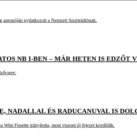
 apropóján nyilatkozott a Nemzeti Sportrádiónak.
ATOS NB I-BEN – MÁR HETEN IS EDZŐT
dzőcsere.
JE, NADALLAL ÉS RADUCANUVAL IS DO
im Fissette irányította, most viszont új fejezet kezdődik.