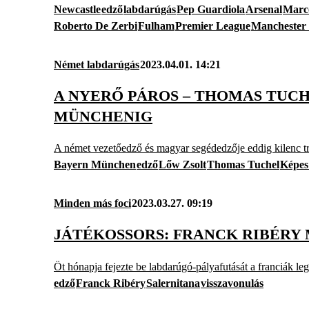
Newcastle
edző
labdarúgás
Pep Guardiola
Arsenal
Marco
Roberto De Zerbi
Fulham
Premier League
Manchester 
Német labdarúgás
2023.04.01. 14:21
A NYERŐ PÁROS – THOMAS TUCH
MÜNCHENIG
A német vezetőedző és magyar segédedzője eddig kilenc t
Bayern München
edző
Lőw Zsolt
Thomas Tuchel
Képes
Minden más foci
2023.03.27. 09:19
JÁTÉKOSSORS: FRANCK RIBÉRY 
Öt hónapja fejezte be labdarúgó-pályafutását a franciák le
edző
Franck Ribéry
Salernitana
visszavonulás