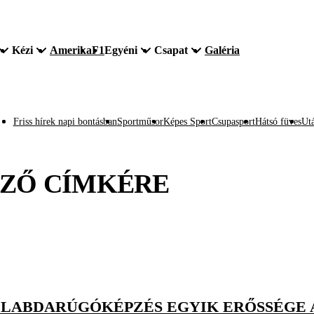
Kézi
Amerika
F1
Egyéni
Csapat
Galéria
Friss hírek napi bontásban
Sportműsor
Képes Sport
Csupasport
Hátsó füves
Utá
DZŐ
CÍMKÉRE
 LABDARÚGÓKÉPZÉS EGYIK ERŐSSÉGE A