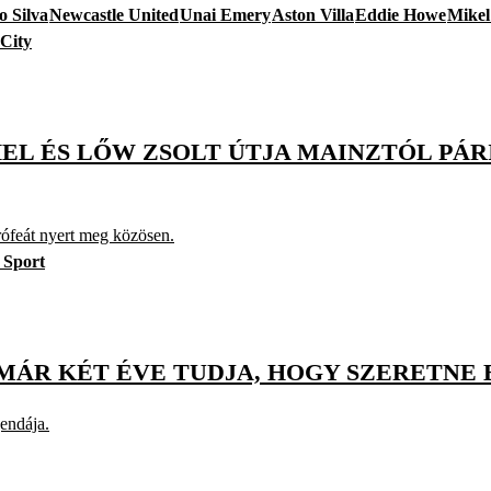
 Silva
Newcastle United
Unai Emery
Aston Villa
Eddie Howe
Mikel
City
EL ÉS LŐW ZSOLT ÚTJA MAINZTÓL PÁR
rófeát nyert meg közösen.
 Sport
MÁR KÉT ÉVE TUDJA, HOGY SZERETNE 
gendája.