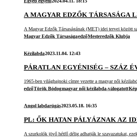
Egyéb egyéni
2024.04.11. 18:15
A MAGYAR EDZŐK TÁRSASÁGA 
A Magyar Edzők Társaságának (MET) idei tervei között szer
Magyar Edzők Társasága
edző
Mesteredzők Klubja
Kézilabda
2023.11.04. 12:43
PÁRATLAN EGYÉNISÉG – SZÁZ 
1965-ben világbajnoki címre vezette a magyar női kézilabd
edző
Török Bódog
magyar női kézilabda-válogatott
Kép
Angol labdarúgás
2023.05.18. 16:35
PL: ŐK HATAN PÁLYÁZNAK AZ I
A szurkolók jövő hétfő délig adhatják le szavazatukat, eze