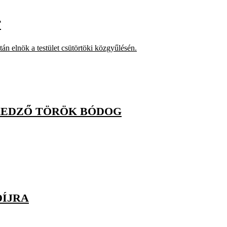
T
n elnök a testület csütörtöki közgyűlésén.
DAEDZŐ TÖRÖK BÓDOG
DÍJRA