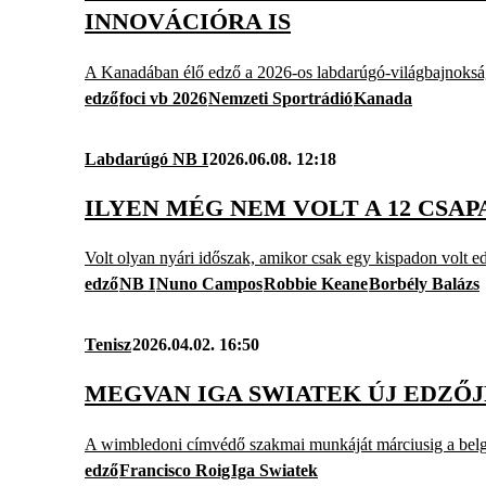
INNOVÁCIÓRA IS
A Kanadában élő edző a 2026-os labdarúgó-világbajnokság
edző
foci vb 2026
Nemzeti Sportrádió
Kanada
Labdarúgó NB I
2026.06.08. 12:18
ILYEN MÉG NEM VOLT A 12 CSAP
Volt olyan nyári időszak, amikor csak egy kispadon volt e
edző
NB I
Nuno Campos
Robbie Keane
Borbély Balázs
Tenisz
2026.04.02. 16:50
MEGVAN IGA SWIATEK ÚJ EDZŐ
A wimbledoni címvédő szakmai munkáját márciusig a belga W
edző
Francisco Roig
Iga Swiatek