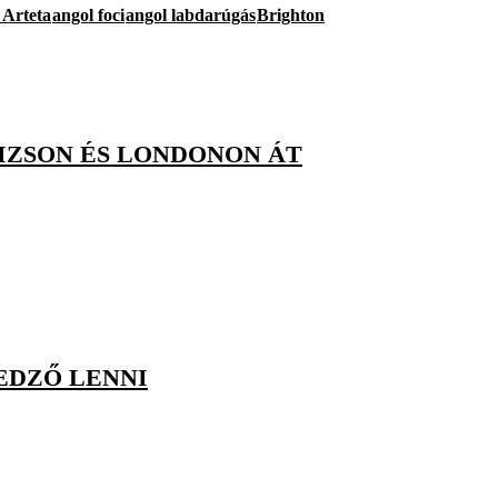
 Arteta
angol foci
angol labdarúgás
Brighton
IZSON ÉS LONDONON ÁT
EDZŐ LENNI