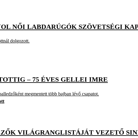
YOL NŐI LABDARÚGÓK SZÖVETSÉGI KA
tnál dolgozott.
OTTIG – 75 ÉVES GELLEI IMRE
alledzőként megmentett több bajban lévő csapatot.
tt
EZŐK VILÁGRANGLISTÁJÁT VEZETŐ SI