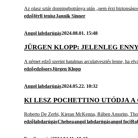
Az olasz sztár doppingbotránya után „nem érzi biztonságo
edző
férfi tenisz
Jannik Sinner
Angol labdarúgás
2024.08.01. 15:48
JÜRGEN KLOPP: JELENLEG ENN
A német edző szerint hatalmas arculatvesztés lenne, ha elvá
edző
edzősors
Jürgen Klopp
Angol labdarúgás
2024.05.22. 10:32
KI LESZ POCHETTINO UTÓDJA A
Roberto De Zerbi, Kieran McKenna, Rúben Amorim, Thom
edző
labdarúgás
Chelsea
angol labdarúgás
angol foci
Rob