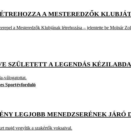
LÉTREHOZZA A MESTEREDZŐK KLUBJÁ
epel a Mesteredzők Klubjának létrehozása – jelentette be Molnár Zoltá
ÉVE SZÜLETETT A LEGENDÁS KÉZILAB
a-válogatottat.
es Sport
évforduló
DÉNY LEGJOBB MENEDZSERÉNEK JÁRÓ 
ket majd vegyítik a szakértők voksaival.