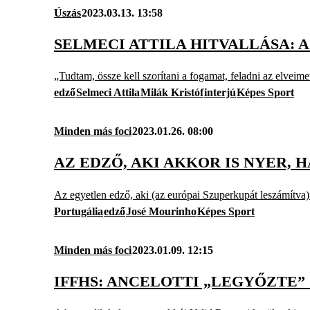
Úszás
2023.03.13. 13:58
SELMECI ATTILA HITVALLÁSA: 
„Tudtam, össze kell szorítani a fogamat, feladni az elveime
edző
Selmeci Attila
Milák Kristóf
interjú
Képes Sport
Minden más foci
2023.01.26. 08:00
AZ EDZŐ, AKI AKKOR IS NYER, 
Az egyetlen edző, aki (az európai Szuperkupát leszámítva) 
Portugália
edző
José Mourinho
Képes Sport
Minden más foci
2023.01.09. 12:15
IFFHS: ANCELOTTI „LEGYŐZTE”