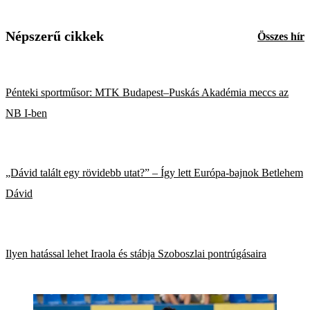
Népszerű cikkek
Összes hír
Pénteki sportműsor: MTK Budapest–Puskás Akadémia meccs az
NB I-ben
„Dávid talált egy rövidebb utat?” – Így lett Európa-bajnok Betlehem
Dávid
Ilyen hatással lehet Iraola és stábja Szoboszlai pontrúgásaira