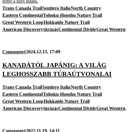
felfér a tízes listára.
Trans Canada Trail
Sentiero Italia
North Country
Eastern Continental
Tohoku-Honshu Nature Trail
Great Western Loop
Hokkaido Nature Trail
American Discovery
túrázás
Continental Divide
Great Western
Csupasport
2024.12.15. 17:09
KANADÁTÓL JAPÁNIG: A VILÁG
LEGHOSSZABB TÚRAÚTVONALAI
Trans Canada Trail
Sentiero Italia
North Country
Eastern Continental
Tohoku-Honshu Nature Trail
Great Western Loop
Hokkaido Nature Trail
American Discovery
túrázás
Continental Divide
Great Western
Csupasport
2022.11.19. 14:11