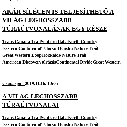
AKÁR SÍLÉCEN IS TELJESÍTHETŐ A
VILÁG LEGHOSSZABB
TÚRAÚTVONALÁNAK EGY RÉSZE
Trans Canada Trail
Sentiero Italia
North Country
Eastern Continental
Tohoku-Honshu Nature Trail
Great Western Loop
Hokkaido Nature Trail
American Discovery
túrázás
Continental Divide
Great Western
Csupasport
2019.11.16. 10:05
A VILÁG LEGHOSSZABB
TÚRAÚTVONALAI
Trans Canada Trail
Sentiero Italia
North Country
Eastern Continental
Tohoku-Honshu Nature Trail