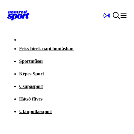
Friss hírek napi bontásban
Sportműsor
Képes Sport
Csupasport
Hátsó füves
Utánpótlássport