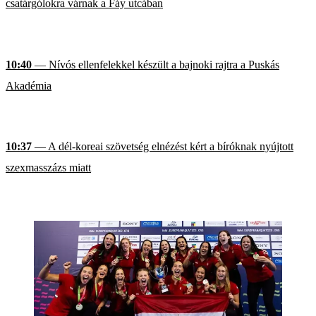
csatárgólokra várnak a Fáy utcában
10:40
— Nívós ellenfelekkel készült a bajnoki rajtra a Puskás
Akadémia
10:37
— A dél-koreai szövetség elnézést kért a bíróknak nyújtott
szexmasszázs miatt