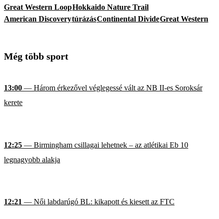
Great Western Loop
Hokkaido Nature Trail
American Discovery
túrázás
Continental Divide
Great Western
Még több sport
13:00
— Három érkezővel véglegessé vált az NB II-es Soroksár
kerete
12:25
— Birmingham csillagai lehetnek – az atlétikai Eb 10
legnagyobb alakja
12:21
— Női labdarúgó BL: kikapott és kiesett az FTC