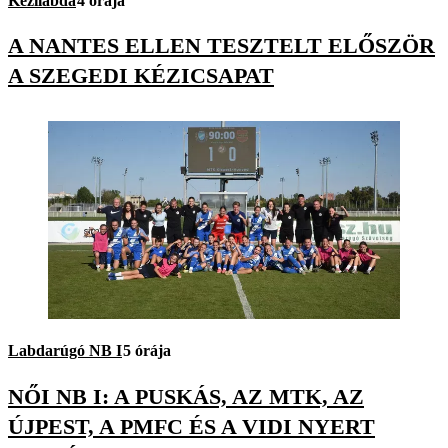
Kézilabda
4 órája
A NANTES ELLEN TESZTELT ELŐSZÖR
A SZEGEDI KÉZICSAPAT
Labdarúgó NB I
5 órája
NŐI NB I: A PUSKÁS, AZ MTK, AZ
ÚJPEST, A PMFC ÉS A VIDI NYERT