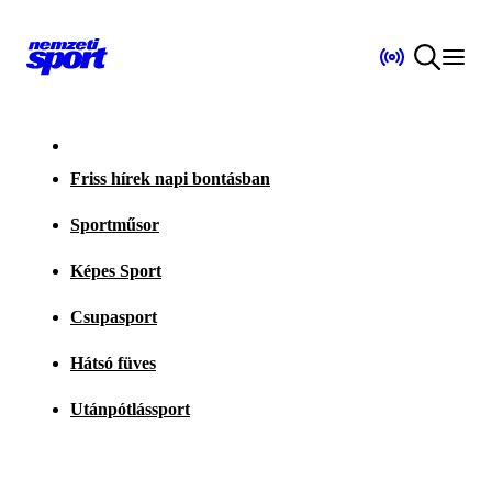
Friss hírek napi bontásban
Sportműsor
Képes Sport
Csupasport
Hátsó füves
Utánpótlássport