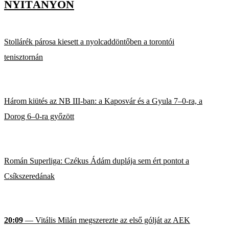
NYITÁNYON
Stollárék párosa kiesett a nyolcaddöntőben a torontói
tenisztornán
Három kiütés az NB III-ban: a Kaposvár és a Gyula 7–0-ra, a
Dorog 6–0-ra győzött
Román Superliga: Czékus Ádám duplája sem ért pontot a
Csíkszeredának
20:09
— Vitális Milán megszerezte az első gólját az AEK