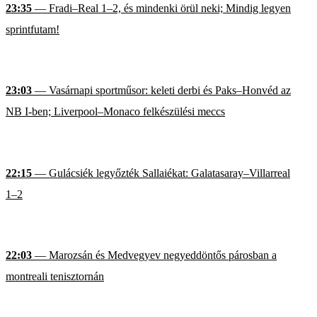
23:35
— Fradi–Real 1–2, és mindenki örül neki; Mindig legyen
sprintfutam!
23:03
— Vasárnapi sportműsor: keleti derbi és Paks–Honvéd az
NB I-ben; Liverpool–Monaco felkészülési meccs
22:15
— Gulácsiék legyőzték Sallaiékat: Galatasaray–Villarreal
1–2
22:03
— Marozsán és Medvegyev negyeddöntős párosban a
montreali tenisztornán