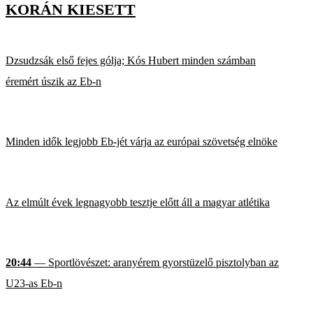
KORÁN KIESETT
Dzsudzsák első fejes gólja; Kós Hubert minden számban
éremért úszik az Eb-n
Minden idők legjobb Eb-jét várja az európai szövetség elnöke
Az elmúlt évek legnagyobb tesztje előtt áll a magyar atlétika
20:44
— Sportlövészet: aranyérem gyorstüzelő pisztolyban az
U23-as Eb-n