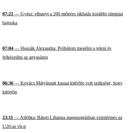
07:21
— Gyász: elhunyt a 200 méteres síkfutás korábbi olimpiai
bajnoka
07:04
— Huszák Alexandra: Próbálom megélni a jelent és
felkészülni az anyaságra
06:36
— Kovács Mátyásnak kassai kitérőre volt szüksége, hogy
kitörjön
23:11
— Atlétika: Bátori Lilianna magasugrásban ezüstérmes az
U20-as vb-n