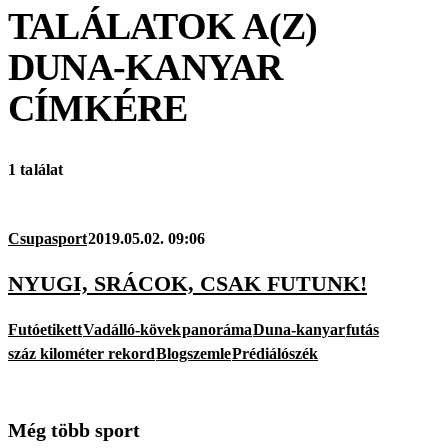
TALÁLATOK A(Z)
DUNA-KANYAR
CÍMKÉRE
1 találat
Csupasport
2019.05.02. 09:06
NYUGI, SRÁCOK, CSAK FUTUNK!
Futóetikett
Vadálló-kövek
panoráma
Duna-kanyar
futás
száz kilométer rekord
Blogszemle
Prédiálószék
Még több sport