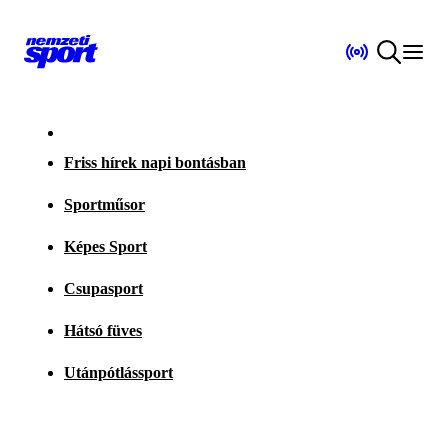
Friss hírek napi bontásban
Sportműsor
Képes Sport
Csupasport
Hátsó füves
Utánpótlássport