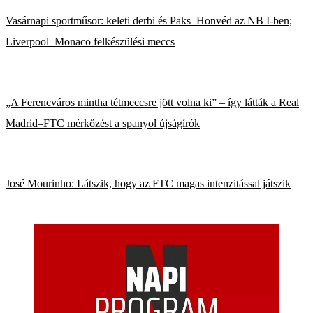
Vasárnapi sportműsor: keleti derbi és Paks–Honvéd az NB I-ben;
Liverpool–Monaco felkészülési meccs
„A Ferencváros mintha tétmeccsre jött volna ki” – így látták a Real
Madrid–FTC mérkőzést a spanyol újságírók
José Mourinho: Látszik, hogy az FTC magas intenzitással játszik