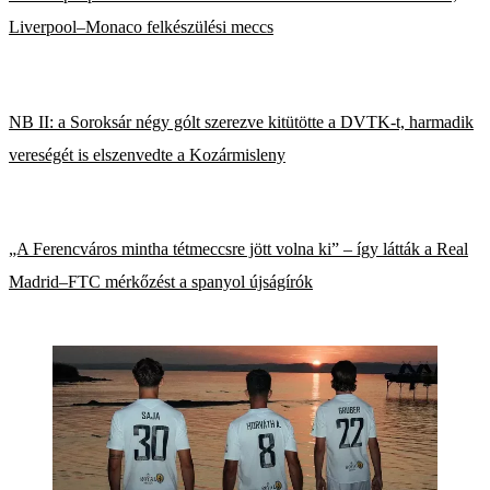
Liverpool–Monaco felkészülési meccs
NB II: a Soroksár négy gólt szerezve kitütötte a DVTK-t, harmadik
vereségét is elszenvedte a Kozármisleny
„A Ferencváros mintha tétmeccsre jött volna ki” – így látták a Real
Madrid–FTC mérkőzést a spanyol újságírók