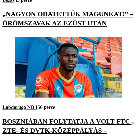
Úszás
45 perce
„NAGYON ODATETTÜK MAGUNKAT!” –
ÖRÖMSZAVAK AZ EZÜST UTÁN
Labdarúgó NB I
56 perce
BOSZNIÁBAN FOLYTATJA A VOLT FTC-,
ZTE- ÉS DVTK-KÖZÉPPÁLYÁS –