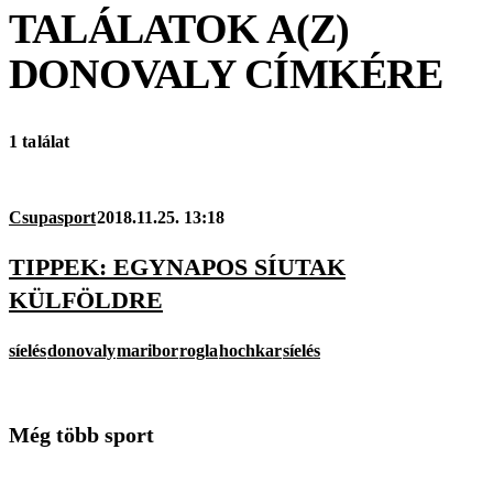
TALÁLATOK A(Z)
DONOVALY
CÍMKÉRE
1 találat
Csupasport
2018.11.25. 13:18
TIPPEK: EGYNAPOS SÍUTAK
KÜLFÖLDRE
síelés
donovaly
maribor
rogla
hochkar
síelés
Még több sport