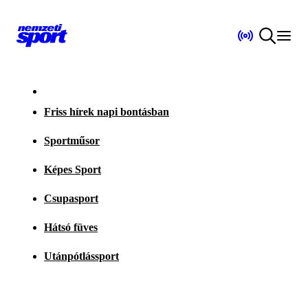
Friss hírek napi bontásban
Sportműsor
Képes Sport
Csupasport
Hátsó füves
Utánpótlássport