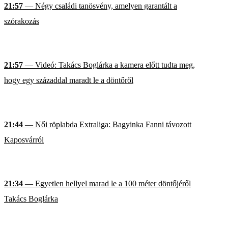
21:57
— Négy családi tanösvény, amelyen garantált a
szórakozás
21:57
— Videó: Takács Boglárka a kamera előtt tudta meg,
hogy egy századdal maradt le a döntőről
21:44
— Női röplabda Extraliga: Bagyinka Fanni távozott
Kaposvárról
21:34
— Egyetlen hellyel marad le a 100 méter döntőjéről
Takács Boglárka