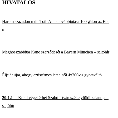
HIVATALOS
Három századon múlt Tóth Anna továbbjutása 100 gáton az Eb-
n
Meghosszabbítja Kane szerződését a Bayern München – sajtóhír
Élje át újra, ahogy ezüstérmes lett a női 4x200-as gyorsváltó
20:12
— Korai véget érhet Szabó István székelyföldi kalandja –
sajtóhír