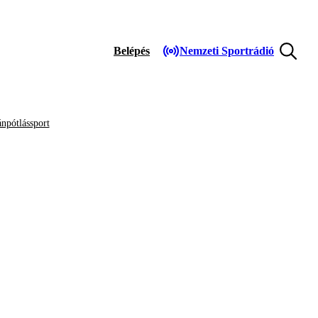
Belépés
Nemzeti Sportrádió
npótlássport