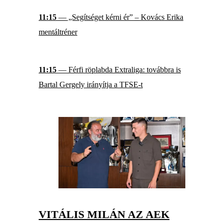
11:15
— „Segítséget kérni ér” – Kovács Erika
mentáltréner
11:15
— Férfi röplabda Extraliga: továbbra is
Bartal Gergely irányítja a TFSE-t
VITÁLIS MILÁN AZ AEK