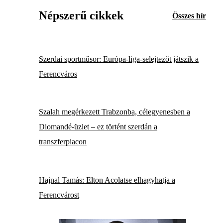
Népszerű cikkek
Összes hír
Szerdai sportműsor: Európa-liga-selejtezőt játszik a
Ferencváros
Szalah megérkezett Trabzonba, célegyenesben a
Diomandé-üzlet – ez történt szerdán a
transzferpiacon
Hajnal Tamás: Elton Acolatse elhagyhatja a
Ferencvárost