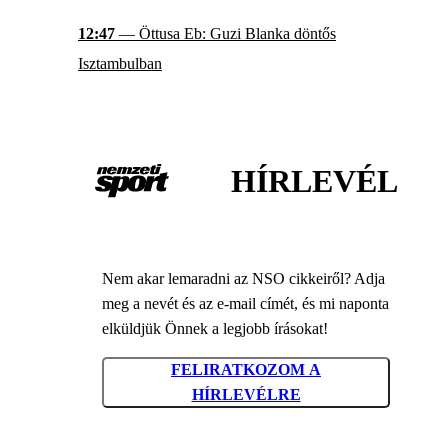
12:47
— Öttusa Eb: Guzi Blanka döntős
Isztambulban
HÍRLEVÉL
Nem akar lemaradni az NSO cikkeiről? Adja
meg a nevét és az e-mail címét, és mi naponta
elküldjük Önnek a legjobb írásokat!
FELIRATKOZOM A
HÍRLEVÉLRE