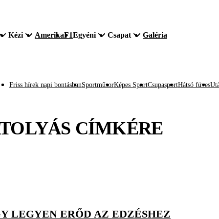
Kézi
Amerika
F1
Egyéni
Csapat
Galéria
Friss hírek napi bontásban
Sportműsor
Képes Sport
Csupasport
Hátsó füves
Utá
TOLYÁS
CÍMKÉRE
Y LEGYEN ERŐD AZ EDZÉSHEZ