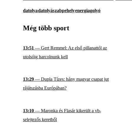
datolya
datolyás
zabpehely
energiagolyó
Még több sport
13:51
— Gert Remmel: Az első pillanattól az
utolsóig harcolnunk kell
13:29
— Dupla Tízes: hány magyar csapat jut
rájátszásba Európában?
13:10
— Maronka és Flasár kikerült a vb-
selejtezős keretből