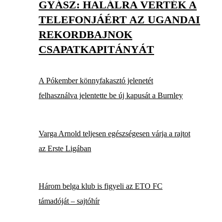
GYÁSZ: HALÁLRA VERTÉK A
TELEFONJÁÉRT AZ UGANDAI
REKORDBAJNOK
CSAPATKAPITÁNYÁT
A Pókember könnyfakasztó jelenetét
felhasználva jelentette be új kapusát a Burnley
Varga Arnold teljesen egészségesen várja a rajtot
az Erste Ligában
Három belga klub is figyeli az ETO FC
támadóját – sajtóhír