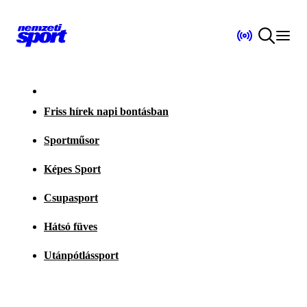
Friss hírek napi bontásban
Sportműsor
Képes Sport
Csupasport
Hátsó füves
Utánpótlássport