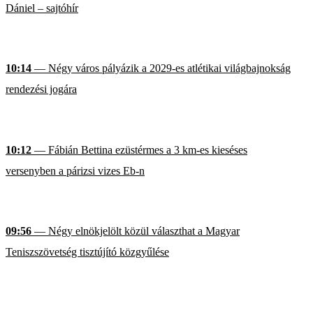
Dániel – sajtóhír
10:14
— Négy város pályázik a 2029-es atlétikai világbajnokság
rendezési jogára
10:12
— Fábián Bettina ezüstérmes a 3 km-es kieséses
versenyben a párizsi vizes Eb-n
09:56
— Négy elnökjelölt közül választhat a Magyar
Teniszszövetség tisztújító közgyűlése