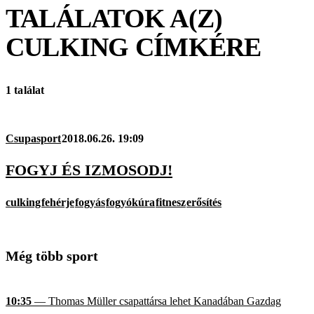
TALÁLATOK A(Z)
CULKING
CÍMKÉRE
1 találat
Csupasport
2018.06.26. 19:09
FOGYJ ÉS IZMOSODJ!
culking
fehérje
fogyás
fogyókúra
fitnesz
erősítés
Még több sport
10:35
— Thomas Müller csapattársa lehet Kanadában Gazdag