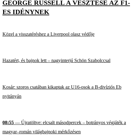
GEORGE RUSSELL A VESZTESE AZ F1-
ES IDÉNYNEK
Közel a visszatéréshez a Liverpool olasz védője
Hazatért, és bajnok lett – nagyinterjú Schön Szabolccsal
Kosár: szoros csatában kikaptak az U16-osok a B-divíziós Eb
nyitányán
08:55
— Újratöltve: elcsalt másodpercek – botrányos végjáték a
magyar–román világbajnoki mérkőzésen