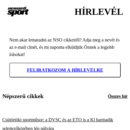
HÍRLEVÉL
Nem akar lemaradni az NSO cikkeiről? Adja meg a nevét és
az e-mail címét, és mi naponta elküldjük Önnek a legjobb
írásokat!
FELIRATKOZOM A HÍRLEVÉLRE
Népszerű cikkek
Összes hír
Csütörtöki sportműsor: a DVSC és az ETO is a Kl harmadik
selejtezőkörében lép pályára