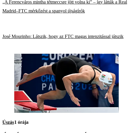
„A Ferencváros mintha tétmeccsre jött volna ki” – így látták a Real
Madrid–FTC mérkőzést a spanyol újságírók
José Mourinho: Látszik, hogy az FTC magas intenzitással játszik
Úszás
1 órája