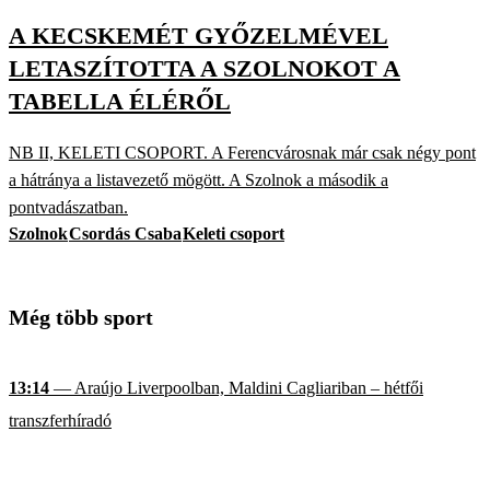
A KECSKEMÉT GYŐZELMÉVEL
LETASZÍTOTTA A SZOLNOKOT A
TABELLA ÉLÉRŐL
NB II, KELETI CSOPORT. A Ferencvárosnak már csak négy pont
a hátránya a listavezető mögött. A Szolnok a második a
pontvadászatban.
Szolnok
Csordás Csaba
Keleti csoport
Még több sport
13:14
— Araújo Liverpoolban, Maldini Cagliariban – hétfői
transzferhíradó