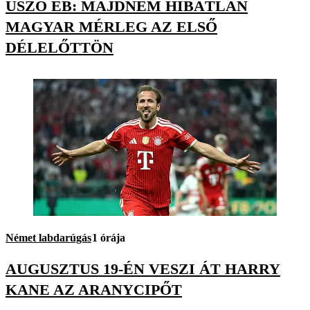
ÚSZÓ EB: MAJDNEM HIBÁTLAN
MAGYAR MÉRLEG AZ ELSŐ
DÉLELŐTTÖN
Német labdarúgás
1 órája
AUGUSZTUS 19-ÉN VESZI ÁT HARRY
KANE AZ ARANYCIPŐT