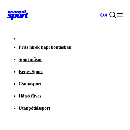
Friss hírek napi bontásban
Sportműsor
Képes Sport
Csupasport
Hátsó füves
Utánpótlássport