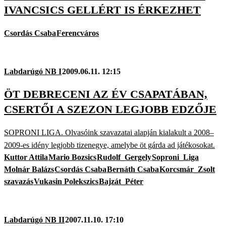
IVANCSICS GELLÉRT IS ÉRKEZHET
Csordás Csaba
Ferencváros
Labdarúgó NB I
2009.06.11. 12:15
ÖT DEBRECENI AZ ÉV CSAPATÁBAN,
CSERTŐI A SZEZON LEGJOBB EDZŐJE
SOPRONI LIGA. Olvasóink szavazatai alapján kialakult a 2008–
2009-es idény legjobb tizenegye, amelybe öt gárda ad játékosokat.
Kuttor Attila
Mario Bozsics
Rudolf_Gergely
Soproni_Liga
Molnár Balázs
Csordás Csaba
Bernáth Csaba
Korcsmár_Zsolt
szavazás
Vukasin Polekszics
Bajzát_Péter
Labdarúgó NB II
2007.11.10. 17:10