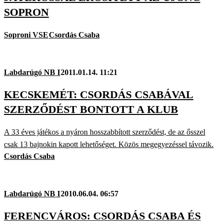
SOPRON
Soproni VSE
Csordás Csaba
Labdarúgó NB I
2011.01.14. 11:21
KECSKEMÉT: CSORDÁS CSABÁVAL
SZERZŐDÉST BONTOTT A KLUB
A 33 éves játékos a nyáron hosszabbított szerződést, de az ősszel
csak 13 bajnokin kapott lehetőséget. Közös megegyezéssel távozik.
Csordás Csaba
Labdarúgó NB I
2010.06.04. 06:57
FERENCVÁROS: CSORDÁS CSABA ÉS