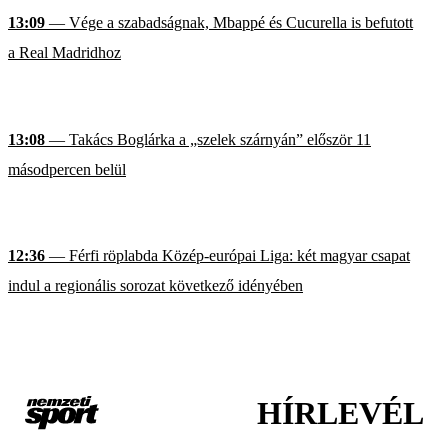
13:09
— Vége a szabadságnak, Mbappé és Cucurella is befutott
a Real Madridhoz
13:08
— Takács Boglárka a „szelek szárnyán” először 11
másodpercen belül
12:36
— Férfi röplabda Közép-európai Liga: két magyar csapat
indul a regionális sorozat következő idényében
HÍRLEVÉL