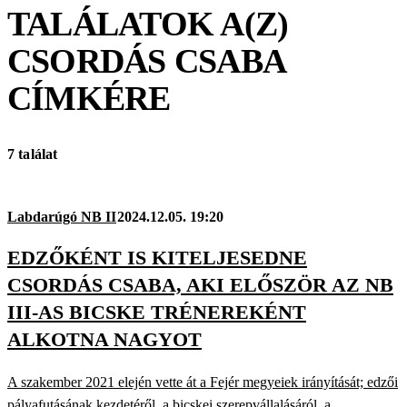
TALÁLATOK A(Z)
CSORDÁS CSABA
CÍMKÉRE
7 találat
Labdarúgó NB II
2024.12.05. 19:20
EDZŐKÉNT IS KITELJESEDNE
CSORDÁS CSABA, AKI ELŐSZÖR AZ NB
III-AS BICSKE TRÉNEREKÉNT
ALKOTNA NAGYOT
A szakember 2021 elején vette át a Fejér megyeiek irányítását; edzői
pályafutásának kezdetéről, a bicskei szerepvállalásáról, a