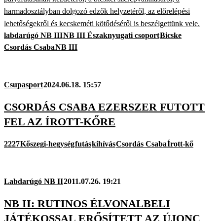
harmadosztályban dolgozó edzők helyzetéről, az előrelépési
lehetőségekről és kecskeméti kötődéséről is beszélgettünk vele.
labdarúgó NB III
NB III Északnyugati csoport
Bicske
Csordás Csaba
NB III
Csupasport
2024.06.18. 15:57
CSORDÁS CSABA EZERSZER FUTOTT
FEL AZ ÍROTT-KŐRE
2227
Kőszegi-hegység
futás
kihívás
Csordás Csaba
Írott-kő
Labdarúgó NB II
2011.07.26. 19:21
NB II: RUTINOS ÉLVONALBELI
JÁTÉKOSSAL ERŐSÍTETT AZ ÚJONC