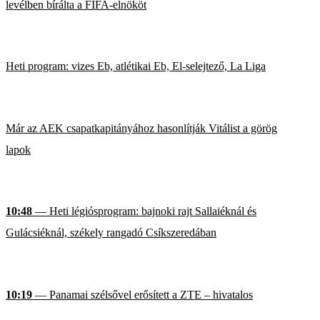
levélben bírálta a FIFA-elnököt
Heti program: vizes Eb, atlétikai Eb, El-selejtező, La Liga
Már az AEK csapatkapitányához hasonlítják Vitálist a görög
lapok
10:48
— Heti légiósprogram: bajnoki rajt Sallaiéknál és
Gulácsiéknál, székely rangadó Csíkszeredában
10:19
— Panamai szélsővel erősített a ZTE – hivatalos