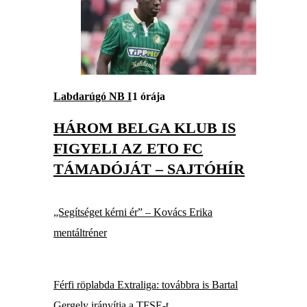
Labdarúgó NB I
1 órája
HÁROM BELGA KLUB IS
FIGYELI AZ ETO FC
TÁMADÓJÁT – SAJTÓHÍR
„Segítséget kérni ér” – Kovács Erika
mentáltréner
Férfi röplabda Extraliga: továbbra is Bartal
Gergely irányítja a TFSE-t