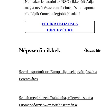
Nem akar lemaradni az NSO cikkeiről? Adja
meg a nevét és az e-mail címét, és mi naponta
elküldjük Önnek a legjobb írásokat!
FELIRATKOZOM A
HÍRLEVÉLRE
Népszerű cikkek
Összes hír
Szerdai sportműsor: Európa-liga-selejtezőt játszik a
Ferencváros
Szalah megérkezett Trabzonba, célegyenesben a
Diomandé-üzlet – ez történt szerdán a