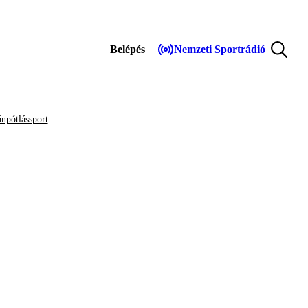
Belépés
Nemzeti Sportrádió
npótlássport