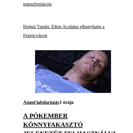
transzferpiacon
Hajnal Tamás: Elton Acolatse elhagyhatja a
Ferencvárost
Angol labdarúgás
1 órája
A PÓKEMBER
KÖNNYFAKASZTÓ