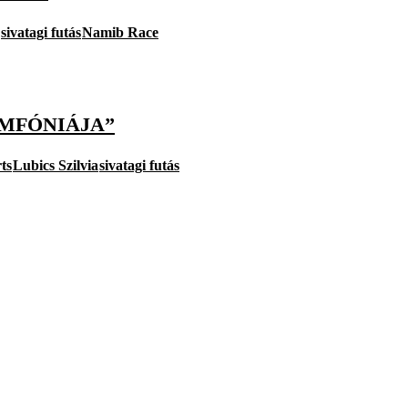
sivatagi futás
Namib Race
IMFÓNIÁJA”
ts
Lubics Szilvia
sivatagi futás