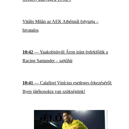
Vitális Milán az AEK Athénnál folytatja –
hivatalos
10:42
— Yaakobishvili Áron iránt érdeklődik a
Racing Santander – sajtóhír
10:41
— Calafiori Vinícius esetleges érkezéséről:
Ilyen játékosokra van szükségünk!
•
ÉLŐ