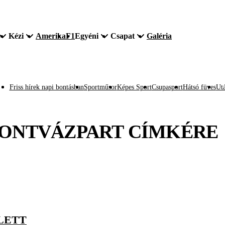
Kézi
Amerika
F1
Egyéni
Csapat
Galéria
Friss hírek napi bontásban
Sportműsor
Képes Sport
Csupasport
Hátsó füves
Utá
ONTVÁZPART
CÍMKÉRE
LETT