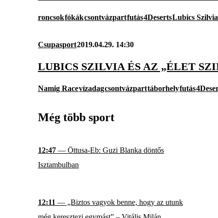
roncsok
fókák
csontvázpart
futás
4Deserts
Lubics Szilvia
Csupasport
2019.04.29. 14:30
LUBICS SZILVIA ÉS AZ „ÉLET SZ
Namig Race
vízadag
csontvázpart
táborhely
futás
4Deser
Még több sport
12:47
— Öttusa-Eb: Guzi Blanka döntős
Isztambulban
12:11
— „Biztos vagyok benne, hogy az utunk
még keresztezi egymást” – Vitális Milán