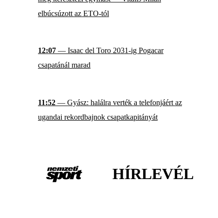
elbúcsúzott az ETO-tól
12:07
— Isaac del Toro 2031-ig Pogacar
csapatánál marad
11:52
— Gyász: halálra verték a telefonjáért az
ugandai rekordbajnok csapatkapitányát
HÍRLEVÉL