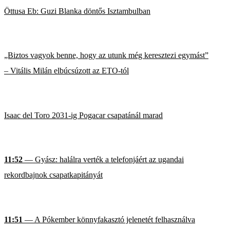
Öttusa Eb: Guzi Blanka döntős Isztambulban
„Biztos vagyok benne, hogy az utunk még keresztezi egymást”
– Vitális Milán elbúcsúzott az ETO-tól
Isaac del Toro 2031-ig Pogacar csapatánál marad
11:52
— Gyász: halálra verték a telefonjáért az ugandai
rekordbajnok csapatkapitányát
11:51
— A Pókember könnyfakasztó jelenetét felhasználva