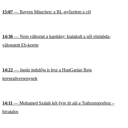
15:07
— Bayern München: a BL-győzelem a cél
14:36
— Nem változtat a kapitány: kialakult a női röplabda-
válogatott Eb-kerete
14:22
— Japán indulója is lesz a HunGarian Baja
terepraliversenynek
14:11
— Mohamed Szalah két évre írt alá a Trabzonsporhoz –
hivatalos