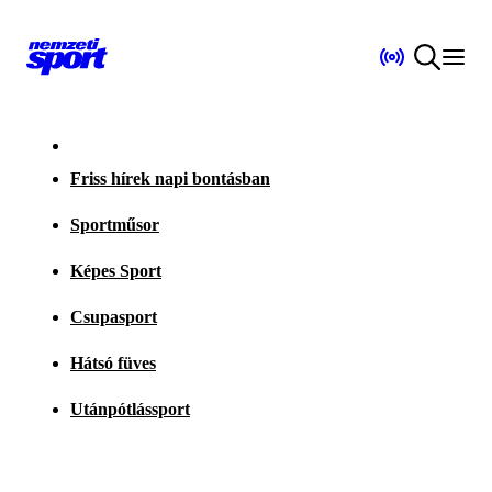
Friss hírek napi bontásban
Sportműsor
Képes Sport
Csupasport
Hátsó füves
Utánpótlássport