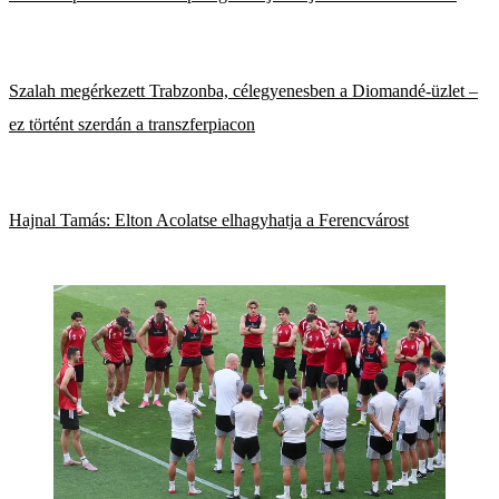
Szalah megérkezett Trabzonba, célegyenesben a Diomandé-üzlet –
ez történt szerdán a transzferpiacon
Hajnal Tamás: Elton Acolatse elhagyhatja a Ferencvárost