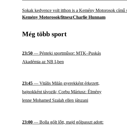
Sokak kedvence volt itthon is a Kemény Motorosok című so
Kemény Motorosok
fitnesz
Charlie Hunnam
Még több sport
23:50
— Pénteki sportműsor: MTK–Puskás
Akadémia az NB I-ben
23:45
— Vitális Milán gyerekként érkezett,
bajnokként távozik; Corbu Máriusz: Élmény
lenne Mohamed Szalah ellen játszani
23:00
— Bolla gólt lőtt, majd gólpasszt adott: