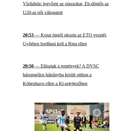
Vízilabda: legyőzte az olaszokat, Eb-döntős az
U20-as női válogatott
20:53
— Korai öngól okozta az ETO vesztét,
Győrben fordítani kell a Riga ellen
20:50
— Elúsztak a remények? A DVSC
háromgólos hátrányba került otthon a
Köbenhavn ellen a Kl-selejtezőben