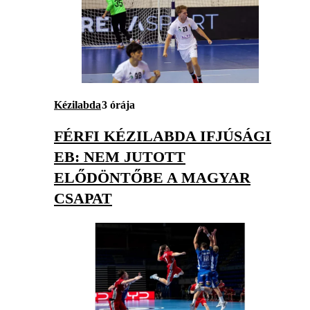
Kézilabda
3 órája
FÉRFI KÉZILABDA IFJÚSÁGI
EB: NEM JUTOTT
ELŐDÖNTŐBE A MAGYAR
CSAPAT