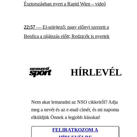
Észtországban nyert a Rapid Wien – videó
22:57
— El-selejtező: nagy előnyt szerzett a
Benfica a rájátszás előtt; Redzicék is nyertek
HÍRLEVÉL
Nem akar lemaradni az NSO cikkeiről? Adja
meg a nevét és az e-mail címét, és mi naponta
elküldjük Önnek a legjobb írásokat!
FELIRATKOZOM A