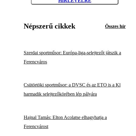
HÍRLEVÉLRE
Népszerű cikkek
Összes hír
Szerdai sportműsor: Európa-liga-selejtezőt játszik a
Ferencváros
Csütörtöki sportműsor: a DVSC és az ETO is a Kl
harmadik selejtezőkörében lép pályára
Hajnal Tamás: Elton Acolatse elhagyhatja a
Ferencvárost