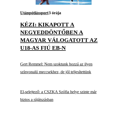
Utánpótlássport
3 órája
KÉZI: KIKAPOTT A
NEGYEDDÖNTŐBEN A
MAGYAR VÁLOGATOTT AZ
U18-AS FIÚ EB-N
Gert Remmel: Nem szoktunk hozzá az ilyen
színvonalú meccsekhez, de jól teljesítettünk
El-selejtező: a CSZKA Szófia helye szinte már
biztos a rájátszásban