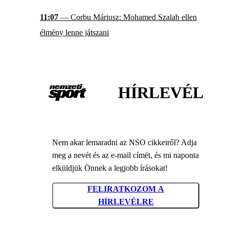
11:07
— Corbu Máriusz: Mohamed Szalah ellen
élmény lenne játszani
HÍRLEVÉL
Nem akar lemaradni az NSO cikkeiről? Adja
meg a nevét és az e-mail címét, és mi naponta
elküldjük Önnek a legjobb írásokat!
FELIRATKOZOM A
HÍRLEVÉLRE