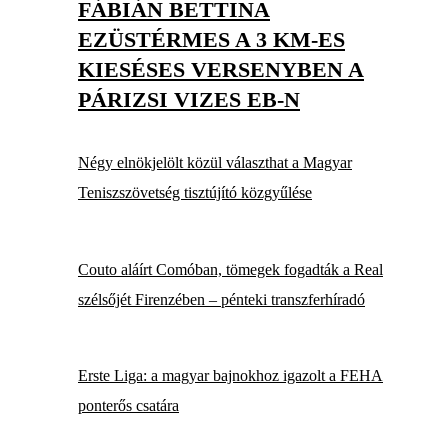
FÁBIÁN BETTINA
EZÜSTÉRMES A 3 KM-ES
KIESÉSES VERSENYBEN A
PÁRIZSI VIZES EB-N
Négy elnökjelölt közül választhat a Magyar
Teniszszövetség tisztújító közgyűlése
Couto aláírt Comóban, tömegek fogadták a Real
szélsőjét Firenzében – pénteki transzferhíradó
Erste Liga: a magyar bajnokhoz igazolt a FEHA
ponterős csatára