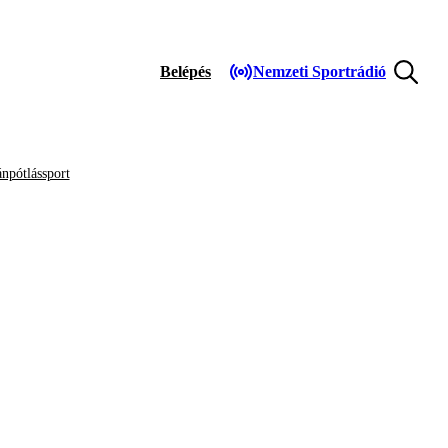
Belépés
Nemzeti Sportrádió
npótlássport