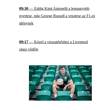
09:30
— Eddig Kimi Antonelli a legnagyobb
nyertese, míg George Russell a vesztese az F1-es
idénynek
09:17
— Közel a visszatéréshez a Liverpool
olasz védője