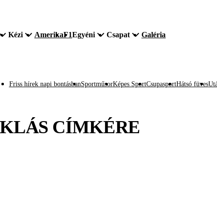
Kézi
Amerika
F1
Egyéni
Csapat
Galéria
Friss hírek napi bontásban
Sportműsor
Képes Sport
Csupasport
Hátsó füves
Utá
KLÁS
CÍMKÉRE