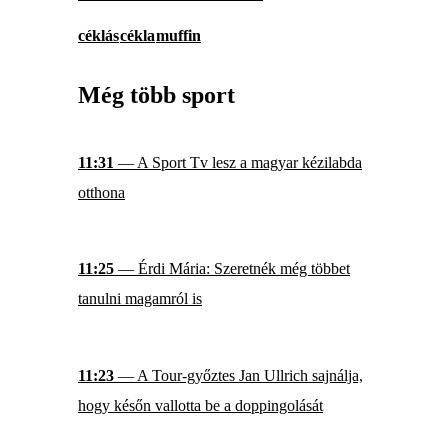
céklás
cékla
muffin
Még több sport
11:31
— A Sport Tv lesz a magyar kézilabda
otthona
11:25
— Érdi Mária: Szeretnék még többet
tanulni magamról is
11:23
— A Tour-győztes Jan Ullrich sajnálja,
hogy későn vallotta be a doppingolását