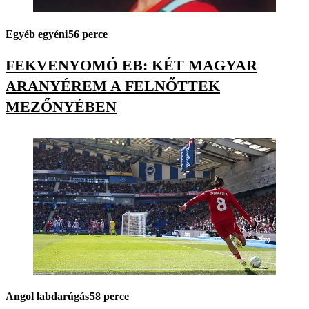
Egyéb egyéni
56 perce
FEKVENYOMÓ EB: KÉT MAGYAR
ARANYÉREM A FELNŐTTEK
MEZŐNYÉBEN
Angol labdarúgás
58 perce