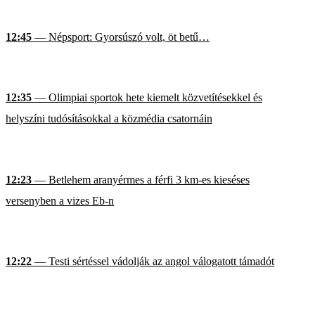
12:45
— Népsport: Gyorsúszó volt, öt betű…
12:35
— Olimpiai sportok hete kiemelt közvetítésekkel és
helyszíni tudósításokkal a közmédia csatornáin
12:23
— Betlehem aranyérmes a férfi 3 km-es kieséses
versenyben a vizes Eb-n
12:22
— Testi sértéssel vádolják az angol válogatott támadót