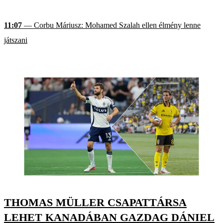
11:07
— Corbu Máriusz: Mohamed Szalah ellen élmény lenne
játszani
THOMAS MÜLLER CSAPATTÁRSA
LEHET KANADÁBAN GAZDAG DÁNIEL