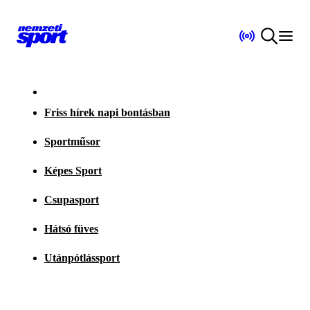
Friss hírek napi bontásban
Sportműsor
Képes Sport
Csupasport
Hátsó füves
Utánpótlássport