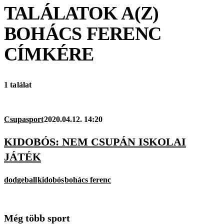
TALÁLATOK A(Z)
BOHÁCS FERENC
CÍMKÉRE
1 találat
Csupasport
2020.04.12. 14:20
KIDOBÓS: NEM CSUPÁN ISKOLAI
JÁTÉK
dodgeball
kidobós
bohács ferenc
Még több sport