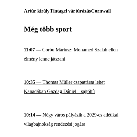
Artúr király
Tintagel vár
túrázás
Cornwall
Még több sport
11:07
— Corbu Máriusz: Mohamed Szalah ellen
élmény lenne játszani
10:35
— Thomas Müller csapattársa lehet
Kanadában Gazdag Dániel – sajtóhír
10:14
— Négy város pályázik a 2029-es atlétikai
világbajnokság rendezési jogára