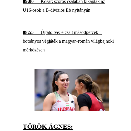
09:00
— Kosár: szoros csatában kikaptak az
U16-osok a B-divíziós Eb nyitányán
08:55
— Újratöltve: elcsalt másodpercek –
botrányos végjáték a magyar–román világbajnoki
mérkőzésen
TÖRÖK ÁGNES: