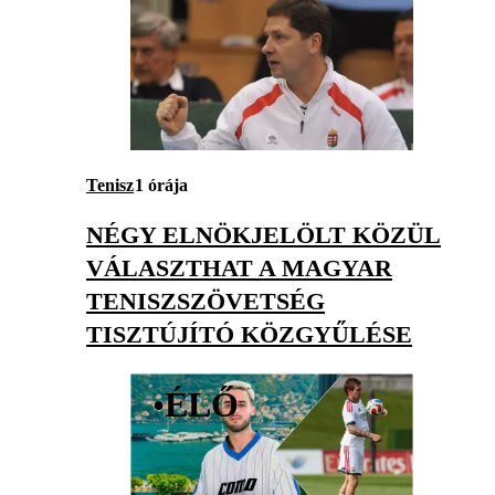
Tenisz
1 órája
NÉGY ELNÖKJELÖLT KÖZÜL
VÁLASZTHAT A MAGYAR
TENISZSZÖVETSÉG
TISZTÚJÍTÓ KÖZGYŰLÉSE
•
ÉLŐ