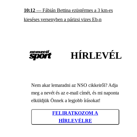
10:12
— Fábián Bettina ezüstérmes a 3 km-es
kieséses versenyben a párizsi vizes Eb-n
HÍRLEVÉL
Nem akar lemaradni az NSO cikkeiről? Adja
meg a nevét és az e-mail címét, és mi naponta
elküldjük Önnek a legjobb írásokat!
FELIRATKOZOM A
HÍRLEVÉLRE