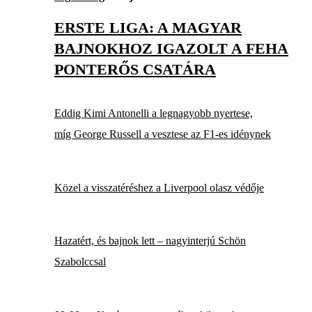
ERSTE LIGA: A MAGYAR
BAJNOKHOZ IGAZOLT A FEHA
PONTERŐS CSATÁRA
Eddig Kimi Antonelli a legnagyobb nyertese,
míg George Russell a vesztese az F1-es idénynek
Közel a visszatéréshez a Liverpool olasz védője
Hazatért, és bajnok lett – nagyinterjú Schön
Szabolccsal