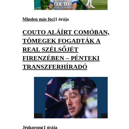
Minden más foci
1 órája
COUTO ALÁÍRT COMÓBAN,
TÖMEGEK FOGADTÁK A
REAL SZÉLSŐJÉT
FIRENZÉBEN – PÉNTEKI
TRANSZFERHÍRADÓ
Jégkorong
1 órája