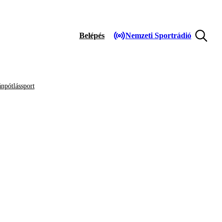
Belépés
Nemzeti Sportrádió
npótlássport