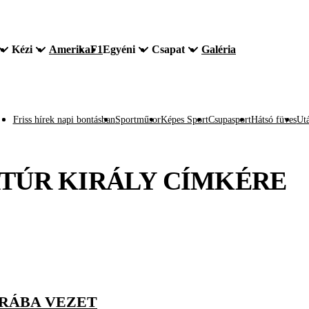
Kézi
Amerika
F1
Egyéni
Csapat
Galéria
Friss hírek napi bontásban
Sportműsor
Képes Sport
Csupasport
Hátsó füves
Utá
TÚR KIRÁLY
CÍMKÉRE
ÁRÁBA VEZET