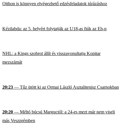
Otthon is könnyen elvégezhető edzésfeladatok túrázáshoz
Kézilabda: az 5. helyért folytatják az U18-as fiúk az Eb-n
NHL: a Kings szobrot állít és visszavonultatja Kopitar
mezszámát
20:23
— Tűz ütött ki az Ormai László Asztalitenisz Csarnokban
20:20
— Méltó búcsú Marguctól: a 24-es mezt már nem viseli
más Veszprémben