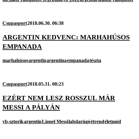
Csupasport
2018.06.30. 06:38
ARGENTIN KEDVENC: MARHAHÚSOS
EMPANADA
marhahúsos
argentin
argentína
empanada
tészta
Csupasport
2018.05.31. 08:23
EZÉRT NEM LESZ ROSSZUL MÁR
MESSI A PÁLYÁN
vb-sztorik
argentin
Lionel Messi
labdarúgó
étrend
életmód