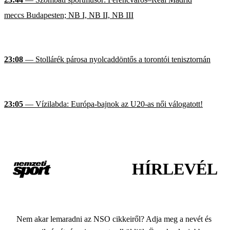
meccs Budapesten; NB I, NB II, NB III
23:08
— Stollárék párosa nyolcaddöntős a torontói tenisztornán
23:05
— Vízilabda: Európa-bajnok az U20-as női válogatott!
HÍRLEVÉL
Nem akar lemaradni az NSO cikkeiről? Adja meg a nevét és