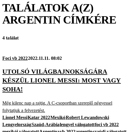
TALÁLATOK A(Z)
ARGENTIN
CÍMKÉRE
4 találat
Foci vb 2022
2022.11.11. 08:02
UTOLSÓ VILÁGBAJNOKSÁGÁRA
KÉSZÜL LIONEL MESSI: MOST VAGY
SOHA!
Még kilenc nap a rajtig. A C-csoportban szereplő négyessel
folytatjuk a felvezetést.
Lionel Messi
Katar 2022
Mexikó
Robert Lewandowski
Lengyelország
Szaúd-Arábia
lengyel válogatott
foci vb 2022
mexikói válogatott
Argentína
vb 2022
argentin
szaúdi válogatott