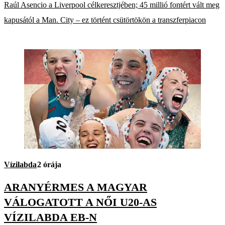
Raúl Asencio a Liverpool célkeresztjében; 45 millió fontért vált meg
kapusától a Man. City – ez történt csütörtökön a transzferpiacon
Vízilabda
2 órája
ARANYÉRMES A MAGYAR
VÁLOGATOTT A NŐI U20-AS
VÍZILABDA EB-N