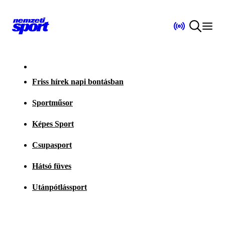
Friss hírek napi bontásban
Sportműsor
Képes Sport
Csupasport
Hátsó füves
Utánpótlássport