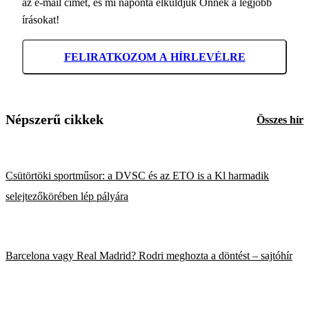
az e-mail címét, és mi naponta elküldjük Önnek a legjobb
írásokat!
FELIRATKOZOM A HÍRLEVÉLRE
Népszerű cikkek
Összes hír
Csütörtöki sportműsor: a DVSC és az ETO is a Kl harmadik
selejtezőkörében lép pályára
Barcelona vagy Real Madrid? Rodri meghozta a döntést – sajtóhír