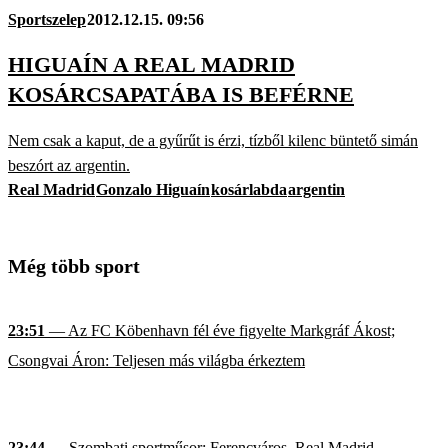
Sportszelep
2012.12.15. 09:56
HIGUAÍN A REAL MADRID
KOSÁRCSAPATÁBA IS BEFÉRNE
Nem csak a kaput, de a gyűrűt is érzi, tízből kilenc büntető simán
beszórt az argentin.
Real Madrid
Gonzalo Higuaín
kosárlabda
argentin
Még több sport
23:51
— Az FC Köbenhavn fél éve figyelte Markgráf Ákost;
Csongvai Áron: Teljesen más világba érkeztem
23:44
— Szombati sportműsor: Ferencváros–Real Madrid