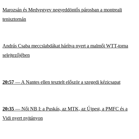
Marozsán és Medvegyev negyeddöntős párosban a montreali
tenisztornán
András Csaba meccslabdákat hárítva nyert a malmői WTT-torna
selejtezőjében
20:57
— A Nantes ellen tesztelt először a szegedi kézicsapat
20:35
— Női NB I: a Puskás, az MTK, az Újpest, a PMFC és a
Vidi nyert nyitányon