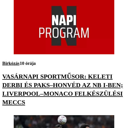
Birkózás
10 órája
VASÁRNAPI SPORTMŰSOR: KELETI
DERBI ÉS PAKS–HONVÉD AZ NB I-BEN;
LIVERPOOL–MONACO FELKÉSZÜLÉSI
MECCS