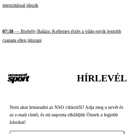
intenzitással játszik
07:38
— Borbély Balázs: Kellemes érzés a világ egyik legjobb
csapata ellen játszani
HÍRLEVÉL
Nem akar lemaradni az NSO cikkeiről? Adja meg a nevét és
az e-mail címét, és mi naponta elküldjük Önnek a legjobb
írásokat!