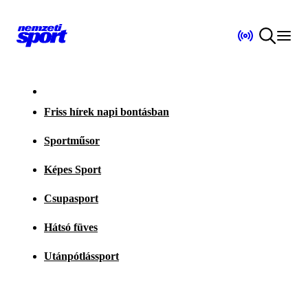
Friss hírek napi bontásban
Sportműsor
Képes Sport
Csupasport
Hátsó füves
Utánpótlássport