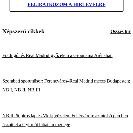
FELIRATKOZOM A HÍRLEVÉLRE
Népszerű cikkek
Összes hír
Fradi-gól és Real Madrid-győzelem a Groupama Arénában
Szombati sportműsor: Ferencváros–Real Madrid meccs Budapesten;
NB I, NB II, NB III
NB II: öt piros lap és Vidi-győzelem Fehérváron; az utolsó percben
úszott el a Gyirmót hibátlan mérlege