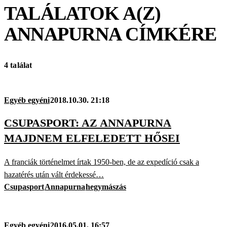
TALÁLATOK A(Z)
ANNAPURNA
CÍMKÉRE
4 találat
Egyéb egyéni
2018.10.30. 21:18
CSUPASPORT: AZ ANNAPURNA
MAJDNEM ELFELEDETT HŐSEI
A franciák történelmet írtak 1950-ben, de az expedíció csak a
hazatérés után vált érdekessé…
Csupasport
Annapurna
hegymászás
Egyéb egyéni
2016.05.01. 16:57