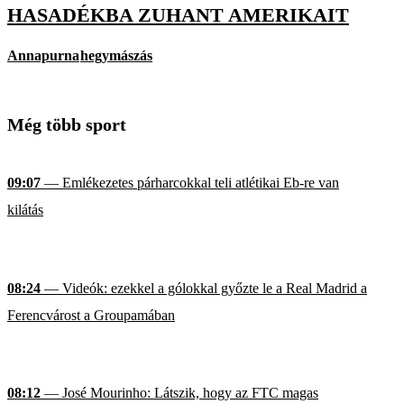
HASADÉKBA ZUHANT AMERIKAIT
Annapurna
hegymászás
Még több sport
09:07
— Emlékezetes párharcokkal teli atlétikai Eb-re van
kilátás
08:24
— Videók: ezekkel a gólokkal győzte le a Real Madrid a
Ferencvárost a Groupamában
08:12
— José Mourinho: Látszik, hogy az FTC magas