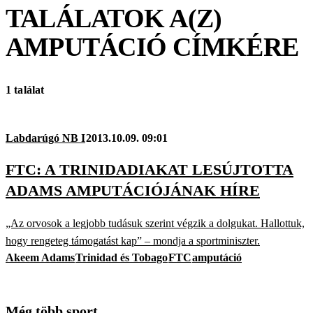
TALÁLATOK A(Z)
AMPUTÁCIÓ
CÍMKÉRE
1 találat
Labdarúgó NB I
2013.10.09. 09:01
FTC: A TRINIDADIAKAT LESÚJTOTTA
ADAMS AMPUTÁCIÓJÁNAK HÍRE
„Az orvosok a legjobb tudásuk szerint végzik a dolgukat. Hallottuk,
hogy rengeteg támogatást kap” – mondja a sportminiszter.
Akeem Adams
Trinidad és Tobago
FTC
amputáció
Még több sport