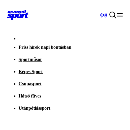
Friss hírek napi bontásban
Sportműsor
Képes Sport
Csupasport
Hátsó füves
Utánpótlássport