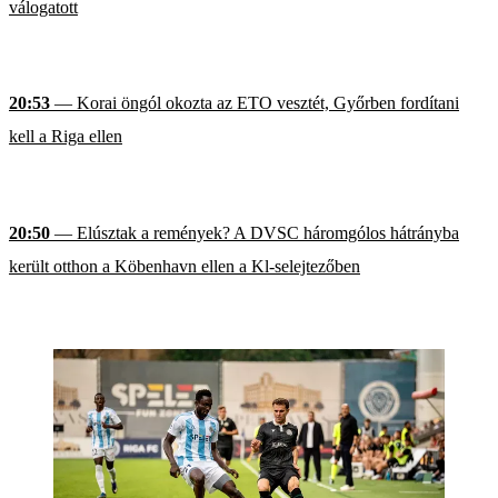
válogatott
20:53
— Korai öngól okozta az ETO vesztét, Győrben fordítani
kell a Riga ellen
20:50
— Elúsztak a remények? A DVSC háromgólos hátrányba
került otthon a Köbenhavn ellen a Kl-selejtezőben