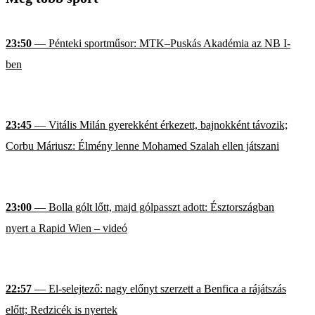
23:50
— Pénteki sportműsor: MTK–Puskás Akadémia az NB I-
ben
23:45
— Vitális Milán gyerekként érkezett, bajnokként távozik;
Corbu Máriusz: Élmény lenne Mohamed Szalah ellen játszani
23:00
— Bolla gólt lőtt, majd gólpasszt adott: Észtországban
nyert a Rapid Wien – videó
22:57
— El-selejtező: nagy előnyt szerzett a Benfica a rájátszás
előtt; Redzicék is nyertek