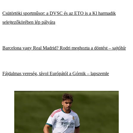
Csütörtöki sportműsor: a DVSC és az ETO is a Kl harmadik
selejtezőkörében lép pályára
Barcelona vagy Real Madrid? Rodri meghozta a döntést – sajtóhír
Fájdalmas vereség, távol Európától a Górnik – lapszemle