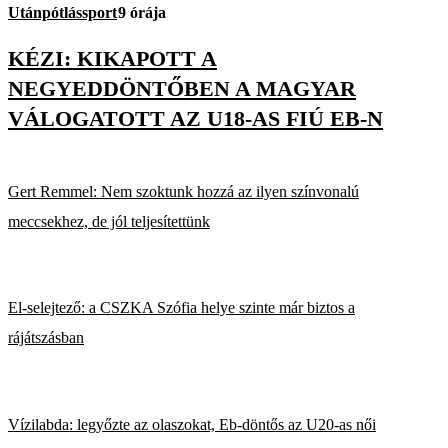
Utánpótlássport
9 órája
KÉZI: KIKAPOTT A
NEGYEDDÖNTŐBEN A MAGYAR
VÁLOGATOTT AZ U18-AS FIÚ EB-N
Gert Remmel: Nem szoktunk hozzá az ilyen színvonalú
meccsekhez, de jól teljesítettünk
El-selejtező: a CSZKA Szófia helye szinte már biztos a
rájátszásban
Vízilabda: legyőzte az olaszokat, Eb-döntős az U20-as női