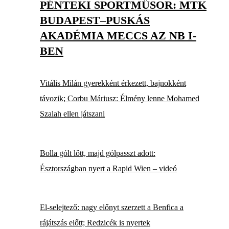
PÉNTEKI SPORTMŰSOR: MTK
BUDAPEST–PUSKÁS
AKADÉMIA MECCS AZ NB I-
BEN
Vitális Milán gyerekként érkezett, bajnokként
távozik; Corbu Máriusz: Élmény lenne Mohamed
Szalah ellen játszani
Bolla gólt lőtt, majd gólpasszt adott:
Észtországban nyert a Rapid Wien – videó
El-selejtező: nagy előnyt szerzett a Benfica a
rájátszás előtt; Redzicék is nyertek