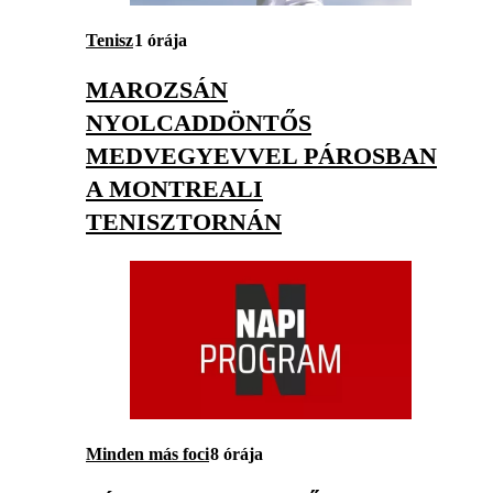
Tenisz
1 órája
MAROZSÁN
NYOLCADDÖNTŐS
MEDVEGYEVVEL PÁROSBAN
A MONTREALI
TENISZTORNÁN
Minden más foci
8 órája