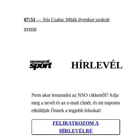
07:51
— Sós Csaba: Milák ilyenkor szokott
nyerni
HÍRLEVÉL
Nem akar lemaradni az NSO cikkeiről? Adja
meg a nevét és az e-mail címét, és mi naponta
elküldjük Önnek a legjobb írásokat!
FELIRATKOZOM A
HÍRLEVÉLRE