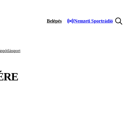
Belépés
Nemzeti Sportrádió
npótlássport
ÉRE