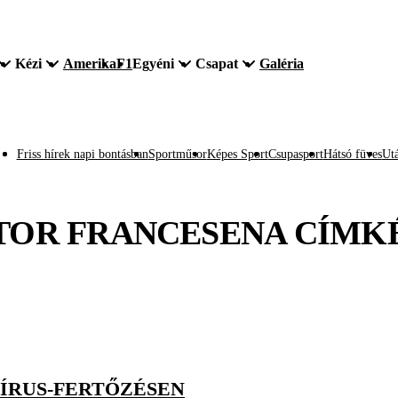
Kézi
Amerika
F1
Egyéni
Csapat
Galéria
Friss hírek napi bontásban
Sportműsor
Képes Sport
Csupasport
Hátsó füves
Utá
TOR FRANCESENA
CÍMK
ÍRUS-FERTŐZÉSEN