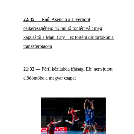
22:35
— Raúl Asencio a Liverpool
célkeresztjében; 45 millió fontért vált meg
kapusától a Man. City – ez történt csütörtökön a
transzferpiacon
21:32
— Férfi kézilabda ifjúsági Eb: nem jutott
elődöntőbe a magyar csapat