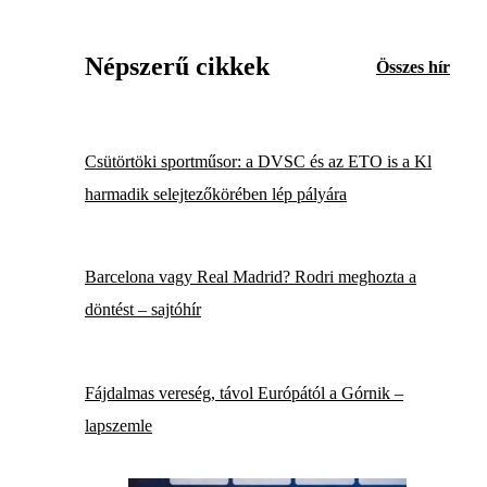
Népszerű cikkek
Összes hír
Csütörtöki sportműsor: a DVSC és az ETO is a Kl
harmadik selejtezőkörében lép pályára
Barcelona vagy Real Madrid? Rodri meghozta a
döntést – sajtóhír
Fájdalmas vereség, távol Európától a Górnik –
lapszemle