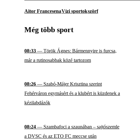
Aitor Francesena
Vízi sportok
szörf
Még több sport
08:33
— Török Ágnes: Bármennyire is furcsa,
már a rutinosabbak közé tartozom
08:26
— Szabó-Májer Krisztina szerint
Fehérváron egymásért és a klubért is küzdenek a
kézilabdázók
08:24
— Szambafoci a szaunában – sajtószemle
a DVSC és az ETO FC meccse után