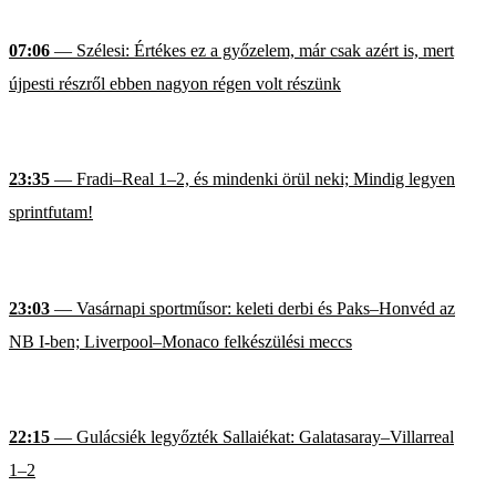
07:06
— Szélesi: Értékes ez a győzelem, már csak azért is, mert
újpesti részről ebben nagyon régen volt részünk
23:35
— Fradi–Real 1–2, és mindenki örül neki; Mindig legyen
sprintfutam!
23:03
— Vasárnapi sportműsor: keleti derbi és Paks–Honvéd az
NB I-ben; Liverpool–Monaco felkészülési meccs
22:15
— Gulácsiék legyőzték Sallaiékat: Galatasaray–Villarreal
1–2