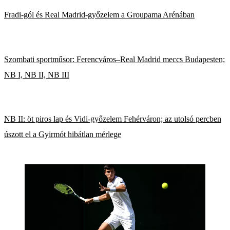
Fradi-gól és Real Madrid-győzelem a Groupama Arénában
Szombati sportműsor: Ferencváros–Real Madrid meccs Budapesten;
NB I, NB II, NB III
NB II: öt piros lap és Vidi-győzelem Fehérváron; az utolsó percben
úszott el a Gyirmót hibátlan mérlege