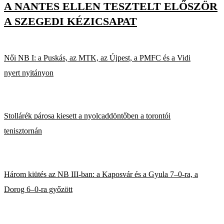
A NANTES ELLEN TESZTELT ELŐSZÖR
A SZEGEDI KÉZICSAPAT
Női NB I: a Puskás, az MTK, az Újpest, a PMFC és a Vidi
nyert nyitányon
Stollárék párosa kiesett a nyolcaddöntőben a torontói
tenisztornán
Három kiütés az NB III-ban: a Kaposvár és a Gyula 7–0-ra, a
Dorog 6–0-ra győzött