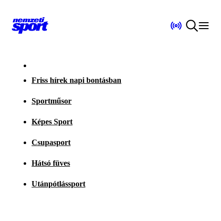
Friss hírek napi bontásban
Sportműsor
Képes Sport
Csupasport
Hátsó füves
Utánpótlássport