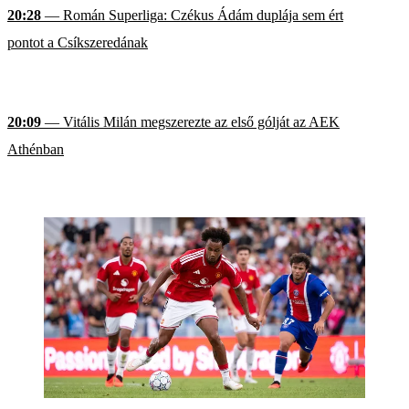
20:28
— Román Superliga: Czékus Ádám duplája sem ért
pontot a Csíkszeredának
20:09
— Vitális Milán megszerezte az első gólját az AEK
Athénban