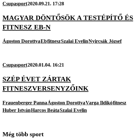
Csupasport
2020.09.21. 17:28
MAGYAR DÖNTŐSÖK A TESTÉPÍTŐ ÉS
FITNESZ EB-N
Ágoston Dorottya
Eb
fitnesz
Szalai Evelin
Nyircsák József
Csupasport
2020.01.04. 16:21
SZÉP ÉVET ZÁRTAK
FITNESZVERSENYZŐINK
Frauenberger Panna
Ágoston Dorottya
Varga Ildikó
fitnesz
Huber István
Harcos Beáta
Szalai Evelin
Még több sport