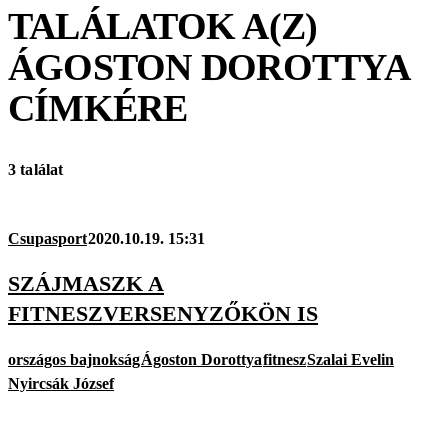
TALÁLATOK A(Z)
ÁGOSTON DOROTTYA
CÍMKÉRE
3 találat
Csupasport
2020.10.19. 15:31
SZÁJMASZK A
FITNESZVERSENYZŐKÖN IS
országos bajnokság
Ágoston Dorottya
fitnesz
Szalai Evelin
Nyircsák József