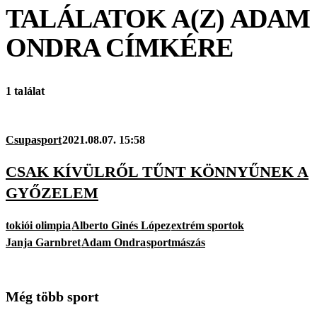
TALÁLATOK A(Z)
ADAM
ONDRA
CÍMKÉRE
1 találat
Csupasport
2021.08.07. 15:58
CSAK KÍVÜLRŐL TŰNT KÖNNYŰNEK A
GYŐZELEM
tokiói olimpia
Alberto Ginés López
extrém sportok
Janja Garnbret
Adam Ondra
sportmászás
Még több sport