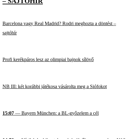
– SAJTÓHÍR
Barcelona vagy Real Madrid? Rodri meghozta a döntést –
sajtóhír
Profi kerékpáros lesz az olimpiai bajnok sílövő
NB III: két korábbi játékosa vásárolta meg a Siófokot
15:07
— Bayern München: a BL-győzelem a cél