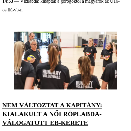
14:53
— Vízilabda: kikaptak a görögöktől a magyarok az U16-
os fiú-vb-n
NEM VÁLTOZTAT A KAPITÁNY:
KIALAKULT A NŐI RÖPLABDA-
VÁLOGATOTT EB-KERETE