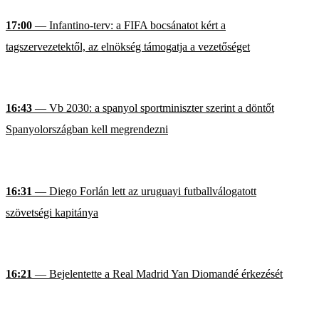
17:00
— Infantino-terv: a FIFA bocsánatot kért a
tagszervezetektől, az elnökség támogatja a vezetőséget
16:43
— Vb 2030: a spanyol sportminiszter szerint a döntőt
Spanyolországban kell megrendezni
16:31
— Diego Forlán lett az uruguayi futballválogatott
szövetségi kapitánya
16:21
— Bejelentette a Real Madrid Yan Diomandé érkezését