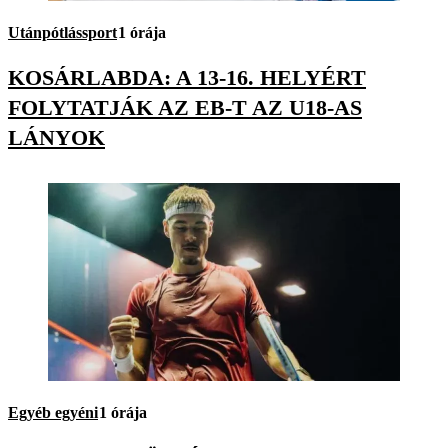
Utánpótlássport
1 órája
KOSÁRLABDA: A 13-16. HELYÉRT
FOLYTATJÁK AZ EB-T AZ U18-AS
LÁNYOK
Egyéb egyéni
1 órája