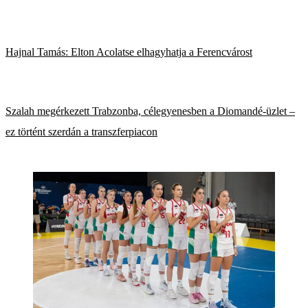
Hajnal Tamás: Elton Acolatse elhagyhatja a Ferencvárost
Szalah megérkezett Trabzonba, célegyenesben a Diomandé-üzlet –
ez történt szerdán a transzferpiacon