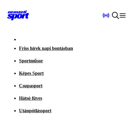
Friss hírek napi bontásban
Sportműsor
Képes Sport
Csupasport
Hátsó füves
Utánpótlássport