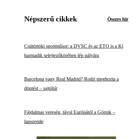
Népszerű cikkek
Összes hír
Csütörtöki sportműsor: a DVSC és az ETO is a Kl
harmadik selejtezőkörében lép pályára
Barcelona vagy Real Madrid? Rodri meghozta a
döntést – sajtóhír
Fájdalmas vereség, távol Európától a Górnik –
lapszemle