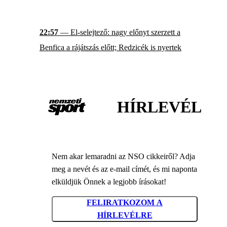
22:57
— El-selejtező: nagy előnyt szerzett a
Benfica a rájátszás előtt; Redzicék is nyertek
HÍRLEVÉL
Nem akar lemaradni az NSO cikkeiről? Adja
meg a nevét és az e-mail címét, és mi naponta
elküldjük Önnek a legjobb írásokat!
FELIRATKOZOM A
HÍRLEVÉLRE