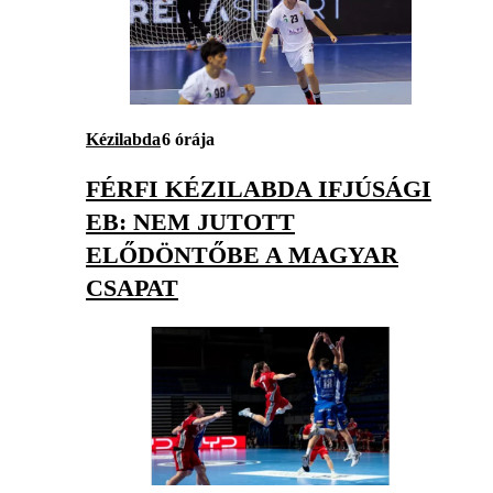
Kézilabda
6 órája
FÉRFI KÉZILABDA IFJÚSÁGI
EB: NEM JUTOTT
ELŐDÖNTŐBE A MAGYAR
CSAPAT