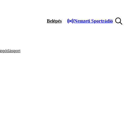
Belépés
Nemzeti Sportrádió
npótlássport