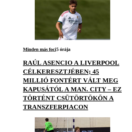
Minden más foci
5 órája
RAÚL ASENCIO A LIVERPOOL
CÉLKERESZTJÉBEN; 45
MILLIÓ FONTÉRT VÁLT MEG
KAPUSÁTÓL A MAN. CITY – EZ
TÖRTÉNT CSÜTÖRTÖKÖN A
TRANSZFERPIACON