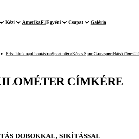
Kézi
Amerika
F1
Egyéni
Csapat
Galéria
Friss hírek napi bontásban
Sportműsor
Képes Sport
Csupasport
Hátsó füves
Utá
KILOMÉTER
CÍMKÉRE
ÁS DOBOKKAL, SIKÍTÁSSAL