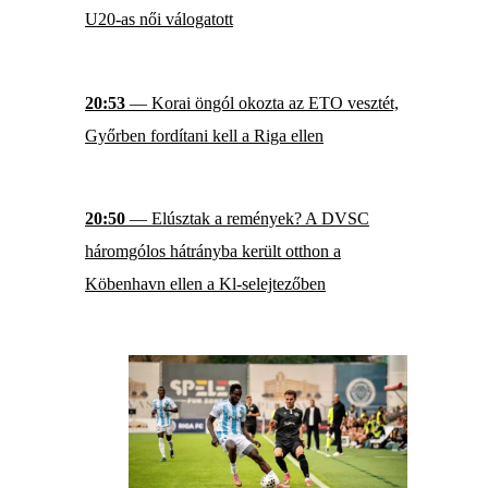
U20-as női válogatott
20:53
— Korai öngól okozta az ETO vesztét,
Győrben fordítani kell a Riga ellen
20:50
— Elúsztak a remények? A DVSC
háromgólos hátrányba került otthon a
Köbenhavn ellen a Kl-selejtezőben