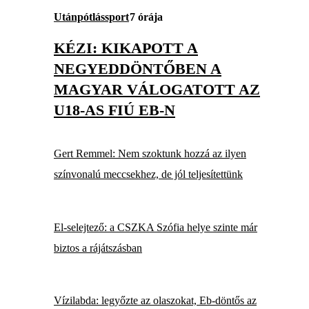
Utánpótlássport
7 órája
KÉZI: KIKAPOTT A
NEGYEDDÖNTŐBEN A
MAGYAR VÁLOGATOTT AZ
U18-AS FIÚ EB-N
Gert Remmel: Nem szoktunk hozzá az ilyen
színvonalú meccsekhez, de jól teljesítettünk
El-selejtező: a CSZKA Szófia helye szinte már
biztos a rájátszásban
Vízilabda: legyőzte az olaszokat, Eb-döntős az