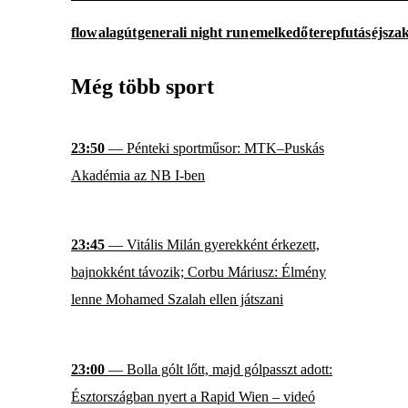
flow
alagút
generali night run
emelkedő
terepfutás
éjszak
Még több sport
23:50
— Pénteki sportműsor: MTK–Puskás
Akadémia az NB I-ben
23:45
— Vitális Milán gyerekként érkezett,
bajnokként távozik; Corbu Máriusz: Élmény
lenne Mohamed Szalah ellen játszani
23:00
— Bolla gólt lőtt, majd gólpasszt adott:
Észtországban nyert a Rapid Wien – videó