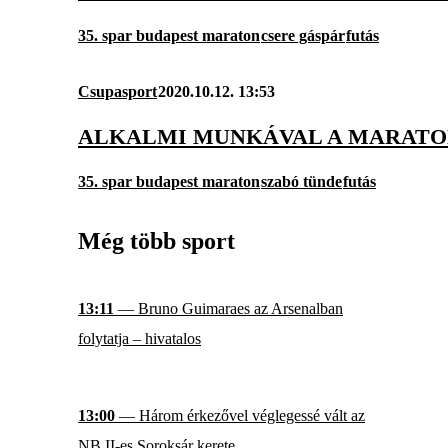
35. spar budapest maraton
csere gáspár
futás
Csupasport
2020.10.12. 13:53
ALKALMI MUNKÁVAL A MARATO
35. spar budapest maraton
szabó tünde
futás
Még több sport
13:11
— Bruno Guimaraes az Arsenalban
folytatja – hivatalos
13:00
— Három érkezővel véglegessé vált az
NB II-es Soroksár kerete