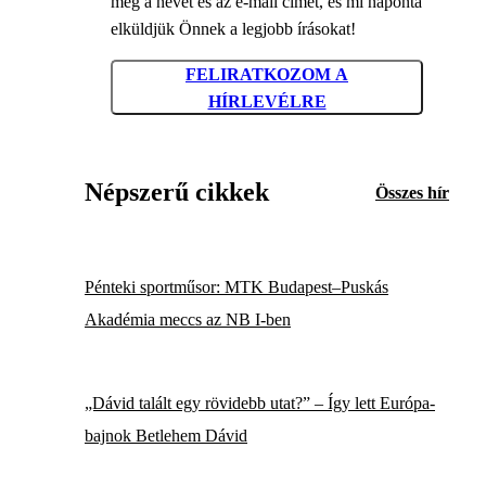
meg a nevét és az e-mail címét, és mi naponta
elküldjük Önnek a legjobb írásokat!
FELIRATKOZOM A
HÍRLEVÉLRE
Népszerű cikkek
Összes hír
Pénteki sportműsor: MTK Budapest–Puskás
Akadémia meccs az NB I-ben
„Dávid talált egy rövidebb utat?” – Így lett Európa-
bajnok Betlehem Dávid