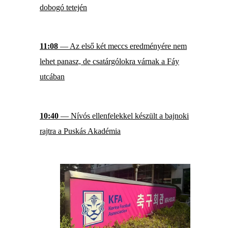
dobogó tetején
11:08
— Az első két meccs eredményére nem
lehet panasz, de csatárgólokra várnak a Fáy
utcában
10:40
— Nívós ellenfelekkel készült a bajnoki
rajtra a Puskás Akadémia