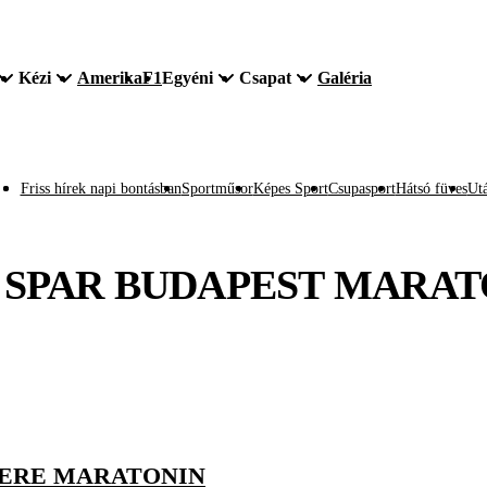
Kézi
Amerika
F1
Egyéni
Csapat
Galéria
Friss hírek napi bontásban
Sportműsor
Képes Sport
Csupasport
Hátsó füves
Utá
. SPAR BUDAPEST MARA
KERE MARATONIN