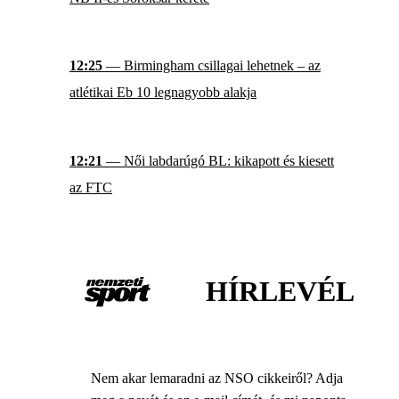
12:25
— Birmingham csillagai lehetnek – az
atlétikai Eb 10 legnagyobb alakja
12:21
— Női labdarúgó BL: kikapott és kiesett
az FTC
HÍRLEVÉL
Nem akar lemaradni az NSO cikkeiről? Adja