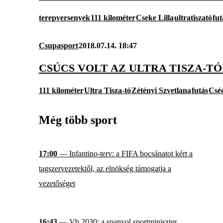
terepversenyek
111 kilométer
Cseke Lilla
ultratiszató
fu
Csupasport
2018.07.14. 18:47
CSÚCS VOLT AZ ULTRA TISZA-TÓ
111 kilométer
Ultra Tisza-tó
Zétényi Szvetlana
futás
Cséc
Még több sport
17:00
— Infantino-terv: a FIFA bocsánatot kért a
tagszervezetektől, az elnökség támogatja a
vezetőséget
16:43
— Vb 2030: a spanyol sportminiszter