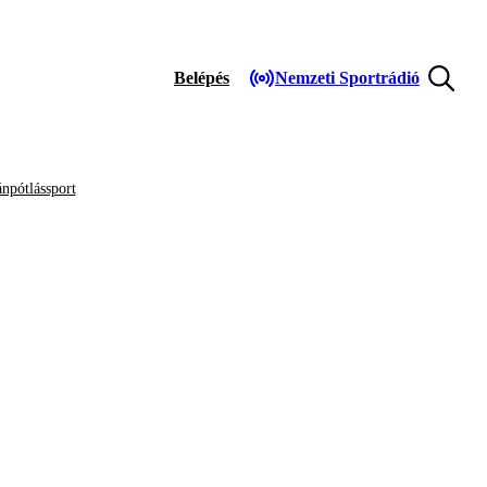
Belépés
Nemzeti Sportrádió
npótlássport