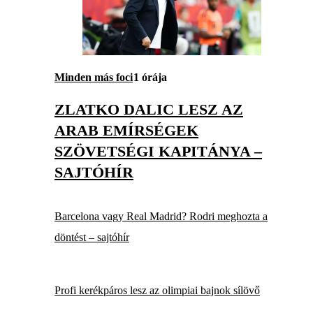
Minden más foci
1 órája
ZLATKO DALIC LESZ AZ
ARAB EMÍRSÉGEK
SZÖVETSÉGI KAPITÁNYA –
SAJTÓHÍR
Barcelona vagy Real Madrid? Rodri meghozta a
döntést – sajtóhír
Profi kerékpáros lesz az olimpiai bajnok sílövő