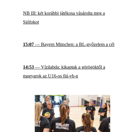
NB III: két korábbi játékosa vásárolta meg a
Siófokot
15:07
— Bayern München: a BL-győzelem a cél
14:53
— Vízilabda: kikaptak a görögöktől a
magyarok az U16-os fiú-vb-n