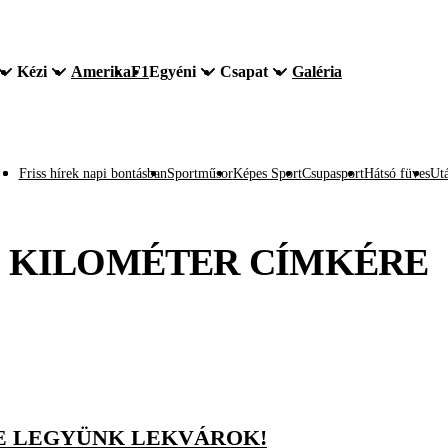
Kézi
Amerika
F1
Egyéni
Csapat
Galéria
Friss hírek napi bontásban
Sportműsor
Képes Sport
Csupasport
Hátsó füves
Utá
1 KILOMÉTER
CÍMKÉRE
E LEGYÜNK LEKVÁROK!