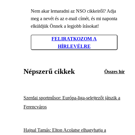
Nem akar lemaradni az NSO cikkeiről? Adja
meg a nevét és az e-mail címét, és mi naponta
elküldjük Önnek a legjobb írásokat!
FELIRATKOZOM A
HÍRLEVÉLRE
Népszerű cikkek
Összes hír
Szerdai sportműsor: Európa-liga-selejtezőt játszik a
Ferencváros
Hajnal Tamás: Elton Acolatse elhagyhatja a