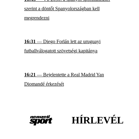
szerint a döntőt Spanyolországban kell
megrendezni
16:31
— Diego Forlán lett az uruguayi
futballválogatott szövetségi kapitánya
16:21
— Bejelentette a Real Madrid Yan
Diomandé érkezését
HÍRLEVÉL