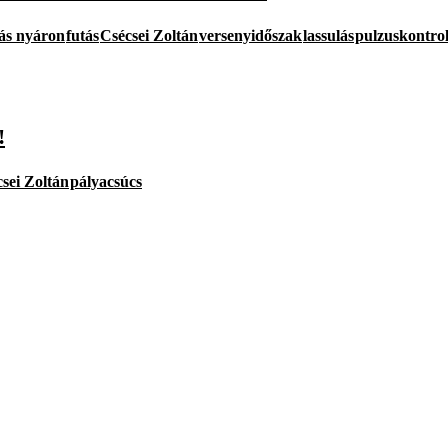
tás nyáron
futás
Csécsei Zoltán
versenyidőszak
lassulás
pulzuskontrol
!
sei Zoltán
pályacsúcs