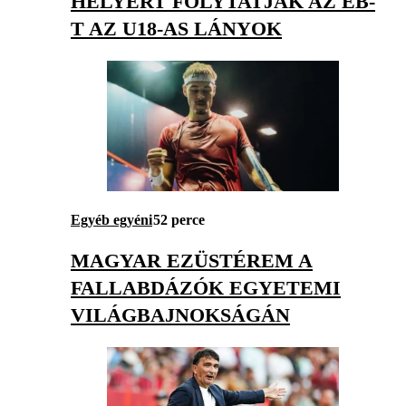
HELYÉRT FOLYTATJÁK AZ EB-
T AZ U18-AS LÁNYOK
Egyéb egyéni
52 perce
MAGYAR EZÜSTÉREM A
FALLABDÁZÓK EGYETEMI
VILÁGBAJNOKSÁGÁN