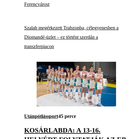
Ferencvárost
Szalah megérkezett Trabzonba, célegyenesben a
Diomandé-üzlet – ez történt szerdán a
transzferpiacon
Utánpótlássport
45 perce
KOSÁRLABDA: A 13-16.